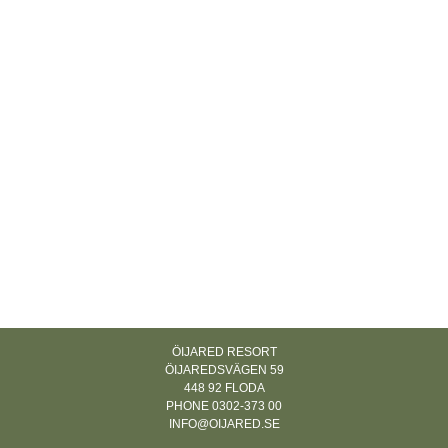
ÖIJARED RESORT
ÖIJAREDSVÄGEN 59
448 92 FLODA
PHONE 0302-373 00
INFO@OIJARED.SE