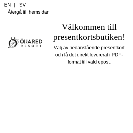
Cart Item Added: {0}, Current Quantity: {1}
EN
|
SV
Shopping Cart cleared
Återgå till hemsidan
Cart Item Increased: {0}, Current Quantity: {1}
Cart Item Decreased: {0}, Current Quantity: {1}
Välkommen till
Pop-up opened: Terms and Conditions.
presentkortsbutiken!
Pop-up opened: Data protection policies.
Edit GiftCard Loading
Välj av nedanstående presentkort
Edit GiftCard Loaded
och få det direkt levererat i PDF-
Edit GiftCard closing
format till vald epost.
Edit GiftCard closed